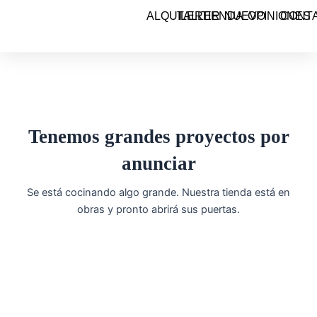
Ir
ALQUILER
TALLER
TIENDA
NUEVO
OPINIONES
CONT
al
contenido
Tenemos grandes proyectos por
anunciar
Se está cocinando algo grande. Nuestra tienda está en
obras y pronto abrirá sus puertas.