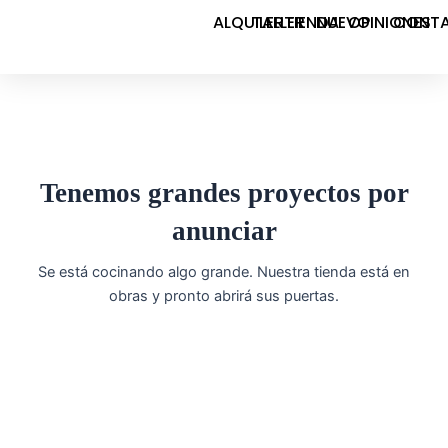
Ir
ALQUILER
TALLER
TIENDA
NUEVO
OPINIONES
CONT
al
contenido
Tenemos grandes proyectos por
anunciar
Se está cocinando algo grande. Nuestra tienda está en
obras y pronto abrirá sus puertas.