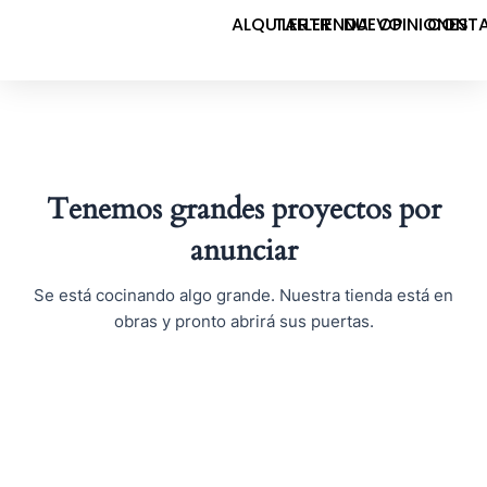
Ir
ALQUILER
TALLER
TIENDA
NUEVO
OPINIONES
CONT
al
contenido
Tenemos grandes proyectos por
anunciar
Se está cocinando algo grande. Nuestra tienda está en
obras y pronto abrirá sus puertas.