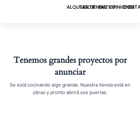
Ir
ALQUILER
TALLER
TIENDA
NUEVO
OPINIONES
CONT
al
contenido
Tenemos grandes proyectos por
anunciar
Se está cocinando algo grande. Nuestra tienda está en
obras y pronto abrirá sus puertas.