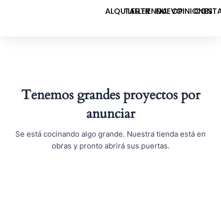
Ir
ALQUILER
TALLER
TIENDA
NUEVO
OPINIONES
CONT
al
contenido
Tenemos grandes proyectos por
anunciar
Se está cocinando algo grande. Nuestra tienda está en
obras y pronto abrirá sus puertas.