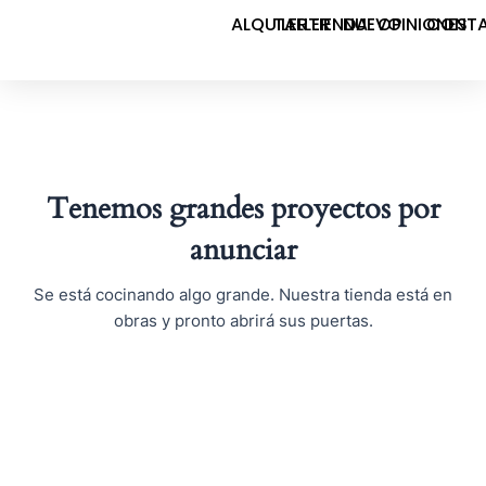
Ir
ALQUILER
TALLER
TIENDA
NUEVO
OPINIONES
CONT
al
contenido
Tenemos grandes proyectos por
anunciar
Se está cocinando algo grande. Nuestra tienda está en
obras y pronto abrirá sus puertas.