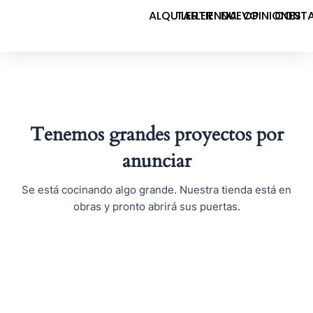
Ir
ALQUILER
TALLER
TIENDA
NUEVO
OPINIONES
CONT
al
contenido
Tenemos grandes proyectos por
anunciar
Se está cocinando algo grande. Nuestra tienda está en
obras y pronto abrirá sus puertas.