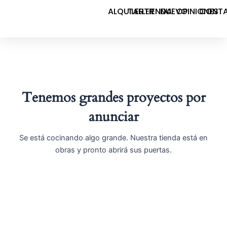
Ir
ALQUILER
TALLER
TIENDA
NUEVO
OPINIONES
CONT
al
contenido
Tenemos grandes proyectos por
anunciar
Se está cocinando algo grande. Nuestra tienda está en
obras y pronto abrirá sus puertas.