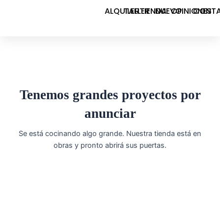
Ir
ALQUILER
TALLER
TIENDA
NUEVO
OPINIONES
CONT
al
contenido
Tenemos grandes proyectos por
anunciar
Se está cocinando algo grande. Nuestra tienda está en
obras y pronto abrirá sus puertas.