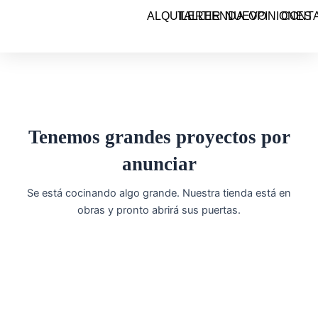
Ir
ALQUILER
TALLER
TIENDA
NUEVO
OPINIONES
CONT
al
contenido
Tenemos grandes proyectos por
anunciar
Se está cocinando algo grande. Nuestra tienda está en
obras y pronto abrirá sus puertas.