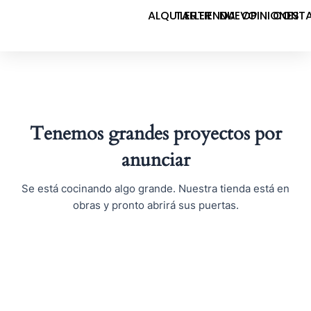
Ir
ALQUILER
TALLER
TIENDA
NUEVO
OPINIONES
CONT
al
contenido
Tenemos grandes proyectos por
anunciar
Se está cocinando algo grande. Nuestra tienda está en
obras y pronto abrirá sus puertas.